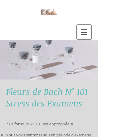
Fleurs de Bach N° 101
Stress des Examens
* La formule N° 101 est appropriée si
Vous vous sentez tendu en période d'examens