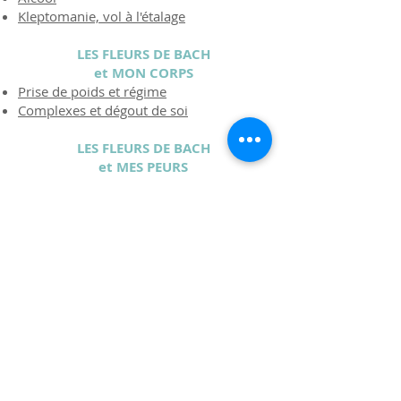
Kleptomanie, vol à l'étalage
LES FLEURS DE BACH
et MON CORPS
Prise de poids et régime
Complexes et dégout de soi
LES FLEURS DE BACH
et MES PEURS
Peur de prendre l'avion
Peur des souris, araignées, autres...
Timidité
LES FLEURS DE BACH
et MES FATIGUES
Sommeil perturbé, agité
Fatigue, épuisement dû au surmenage
Manque d'entrain, lassitude
LES FLEURS DE BACH
et MES TRISTESSES